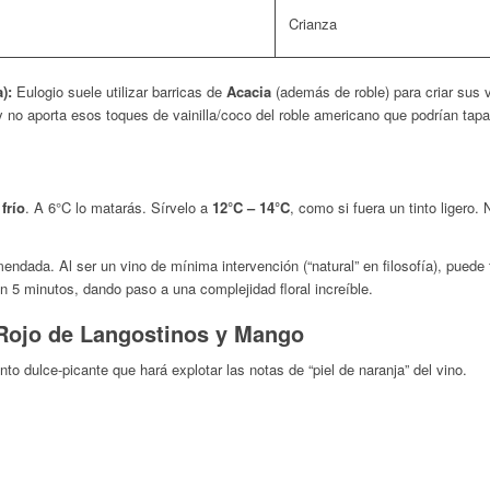
Crianza
):
Eulogio suele utilizar barricas de
Acacia
(además de roble) para criar sus 
y no aporta esos toques de vainilla/coco del roble americano que podrían tapa
frío
. A 6°C lo matarás. Sírvelo a
12°C – 14°C
, como si fuera un tinto ligero.
dada. Al ser un vino de mínima intervención (“natural” en filosofía), puede t
n 5 minutos, dando paso a una complejidad floral increíble.
 Rojo de Langostinos y Mango
to dulce-picante que hará explotar las notas de “piel de naranja” del vino.