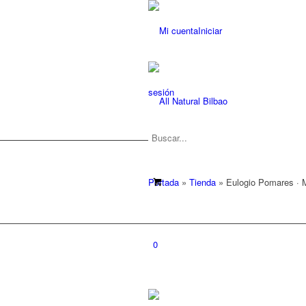
Iniciar
sesión
Portada
»
Tienda
»
Eulogio Pomares · M
0