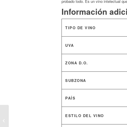
probado todo. Es un vino intelectual que
Información adic
TIPO DE VINO
UVA
ZONA D.O.
SUBZONA
PAÍS
Abel Mendoza Mingortiz
ESTILO DEL VINO
2016 | El “Terroir” Sin
Maquillaje