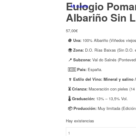
Eulogio Pomar
Albariño Sin L
57,00
€
🍇 Uva:
100% Albariño (Viñedos viejos 
🌍 Zona:
D.O. Rías Baixas (Sin D.O. e
📍 Subzona:
Val do Salnés (Pontevedr
🇪🇸 País:
España.
🍷 Estilo del Vino:
Mineral y salino 
⏳ Crianza:
Maceración con pieles (14 
🌡️ Graduación:
13% – 13,5% Vol.
📦 Producción:
Muy limitada (Edición 
Hay existencias
Eulogio