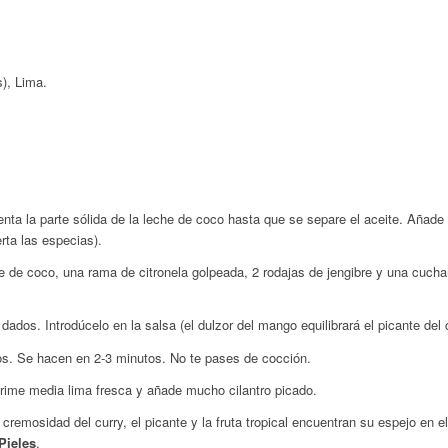
), Lima.
nta la parte sólida de la leche de coco hasta que se separe el aceite. Añade l
rta las especias).
e de coco, una rama de citronela golpeada, 2 rodajas de jengibre y una cuch
ados. Introdúcelo en la salsa (el dulzor del mango equilibrará el picante del c
s. Se hacen en 2-3 minutos. No te pases de cocción.
ime media lima fresca y añade mucho cilantro picado.
cremosidad del curry, el picante y la fruta tropical encuentran su espejo en 
Pieles
.