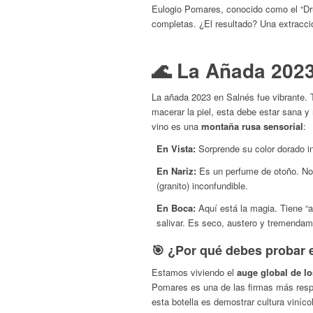
Eulogio Pomares, conocido como el “Dru
completas. ¿El resultado? Una extracció
🌊 La Añada 2023
La añada 2023 en Salnés fue vibrante. T
macerar la piel, esta debe estar sana y 
vino es una
montaña rusa sensorial
:
En Vista:
Sorprende su color dorado in
En Nariz:
Es un perfume de otoño. Nota
(granito) inconfundible.
En Boca:
Aquí está la magia. Tiene “ag
salivar. Es seco, austero y tremenda
🎯 ¿Por qué debes probar es
Estamos viviendo el
auge global de l
Pomares es una de las firmas más resp
esta botella es demostrar cultura viníco