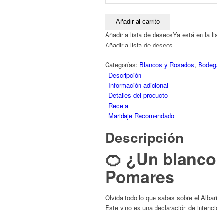
Pomares
·
Maceración
Añadir al carrito
con
Añadir a lista de deseos
Ya está en la l
Pieles
Añadir a lista de deseos
2023
|
Categorías:
Blancos y Rosados
,
Bodeg
Albariño
Descripción
Sin
Información adicional
Límites
Detalles del producto
cantidad
Receta
Maridaje Recomendado
Descripción
🍊 ¿Un blanco
Pomares
Olvida todo lo que sabes sobre el Albar
Este vino es una declaración de intenci