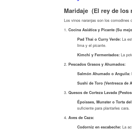
Maridaje (El rey de los 
Los vinos naranjas son los comodines de 
Cocina Asiática y Picante (Su mejo
Pad Thai o Curry Verde:
La est
lima y el picante.
Kimchi y Fermentados:
La pote
Pescados Grasos y Ahumados:
Salmón Ahumado o Anguila:
L
Sushi de Toro (Ventresca de A
Quesos de Corteza Lavada (Pestoso
Époisses, Munster o Torta del
suficiente para plantarles cara.
Aves de Caza:
Codorniz en escabeche:
La aci