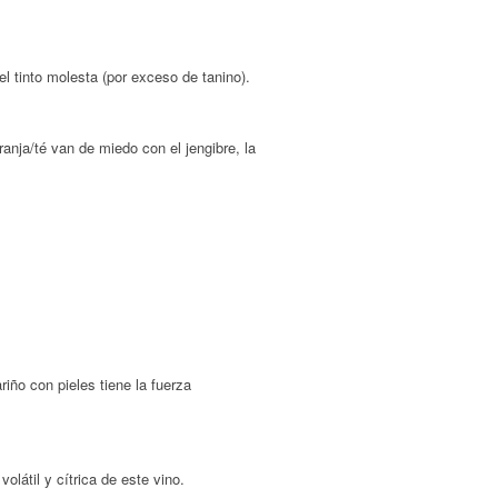
el tinto molesta (por exceso de tanino).
ranja/té van de miedo con el jengibre, la
ño con pieles tiene la fuerza
olátil y cítrica de este vino.