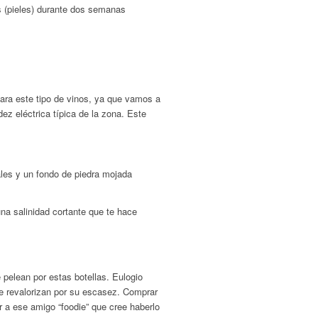
s (pieles) durante dos semanas
para este tipo de vinos, ya que vamos a
dez eléctrica típica de la zona. Este
ales y un fondo de piedra mojada
una salinidad cortante que te hace
pelean por estas botellas. Eulogio
e revalorizan por su escasez. Comprar
ar a ese amigo “foodie” que cree haberlo