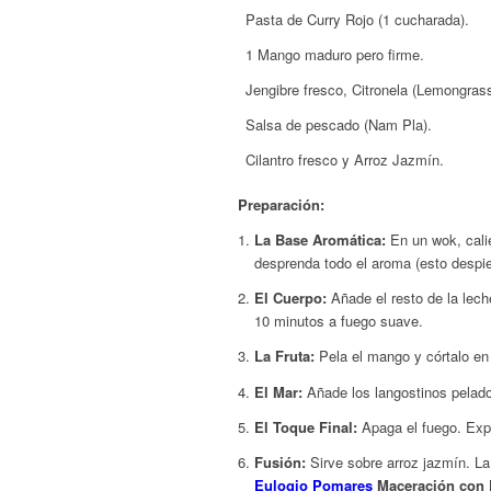
Pasta de Curry Rojo (1 cucharada).
1 Mango maduro pero firme.
Jengibre fresco, Citronela (Lemongrass
Salsa de pescado (Nam Pla).
Cilantro fresco y Arroz Jazmín.
Preparación:
La Base Aromática:
En un wok, calie
desprenda todo el aroma (esto despie
El Cuerpo:
Añade el resto de la lech
10 minutos a fuego suave.
La Fruta:
Pela el mango y córtalo en d
El Mar:
Añade los langostinos pelado
El Toque Final:
Apaga el fuego. Expr
Fusión:
Sirve sobre arroz jazmín. La 
Eulogio Pomares
Maceración con 