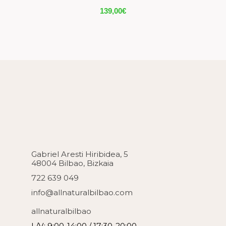
139,00
€
Gabriel Aresti Hiribidea, 5
48004 Bilbao, Bizkaia
722 639 049
info@allnaturalbilbao.com
allnaturalbilbao
L/V: 9:00-14:00 / 17:30-20:00