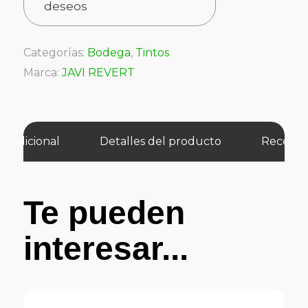
deseos
Categorías:
Bodega
,
Tintos
Marca:
JAVI REVERT
n adicional
Detalles del producto
Receta
Te pueden
interesar...