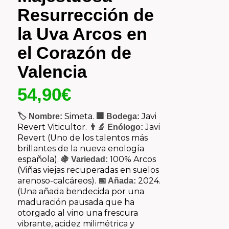
Resurrección de
la Uva Arcos en
el Corazón de
Valencia
54,90
€
Simeta.
Javi
🏷️ Nombre:
🏢 Bodega:
Revert Viticultor.
Javi
👨‍🔬 Enólogo:
Revert (Uno de los talentos más
brillantes de la nueva enología
española).
100% Arcos
🍇 Variedad:
(Viñas viejas recuperadas en suelos
arenoso-calcáreos).
2024.
📅 Añada:
(Una añada bendecida por una
maduración pausada que ha
otorgado al vino una frescura
vibrante, acidez milimétrica y