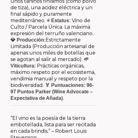
unos taninos finísimos (como polvo
de tiza), una acidez eléctrica y un
final sápido y puramente
mediterráneo.
Vino de
⭐ Estatus:
Culto / Parcela Única. La máxima
expresión del terruño valenciano.
Estrictamente
💎 Producción:
Limitada (Producción artesanal de
apenas unos miles de botellas que
se agotan al salir al mercado).
🌱
Prácticas orgánicas,
Viticultura:
máximo respeto por el ecosistema,
vendimia manual y respeto por la
biodiversidad.
🏅 Puntuaciones:
96-
97 Puntos Parker (Wine Advocate –
.
Expectativa de Añada)
“El vino es la poesía de la tierra
embotellada, lista para ser recitada
en cada brindis.”
– Robert Louis
Stevenson.