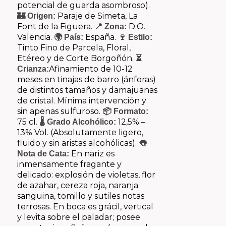
potencial de guarda asombroso).
Paraje de Simeta, La
🏰 Origen:
Font de la Figuera.
D.O.
📍 Zona:
Valencia.
España.
🌍 País:
🍷 Estilo:
Tinto Fino de Parcela, Floral,
Etéreo y de Corte Borgoñón.
⏳
Afinamiento de 10-12
Crianza:
meses en tinajas de barro (ánforas)
de distintos tamaños y damajuanas
de cristal. Mínima intervención y
sin apenas sulfuroso.
📦 Formato:
75 cl.
12,5% –
🌡️ Grado Alcohólico:
13% Vol. (Absolutamente ligero,
fluido y sin aristas alcohólicas).
👅
En nariz es
Nota de Cata:
inmensamente fragante y
delicado: explosión de violetas, flor
de azahar, cereza roja, naranja
sanguina, tomillo y sutiles notas
terrosas. En boca es grácil, vertical
y levita sobre el paladar; posee