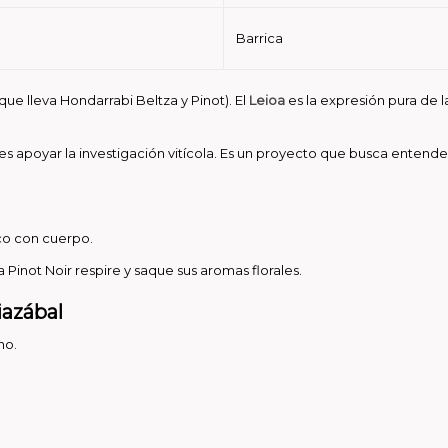
Barrica
que lleva Hondarrabi Beltza y Pinot). El
Leioa
es la expresión pura de l
 apoyar la investigación vitícola. Es un proyecto que busca entender
nco con cuerpo.
a Pinot Noir respire y saque sus aromas florales.
iazábal
no.