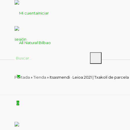
Iniciar
sesión
Portada
»
Tienda
»
Itsasmendi · Leioa 2021 | Txakolí de parcela
0