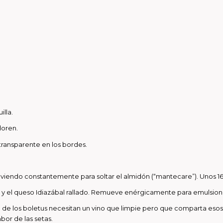
lla.
doren.
 transparente en los bordes.
viendo constantemente para soltar el almidón (“mantecare”). Unos 16
a y el queso Idiazábal rallado. Remueve enérgicamente para emulsion
e de los boletus necesitan un vino que limpie pero que comparta esos
bor de las setas.