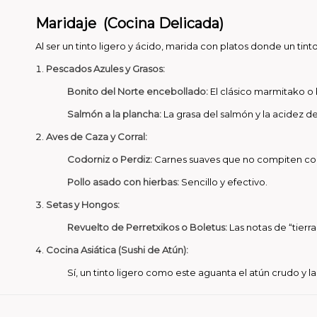
Maridaje (Cocina Delicada)
Al ser un tinto ligero y ácido, marida con platos donde un tint
Pescados Azules y Grasos:
Bonito del Norte encebollado:
El clásico marmitako o
Salmón a la plancha:
La grasa del salmón y la acidez del
Aves de Caza y Corral:
Codorniz o Perdiz:
Carnes suaves que no compiten con 
Pollo asado con hierbas:
Sencillo y efectivo.
Setas y Hongos:
Revuelto de Perretxikos o Boletus:
Las notas de “tierr
Cocina Asiática (Sushi de Atún):
Sí, un tinto ligero como este aguanta el atún crudo y 