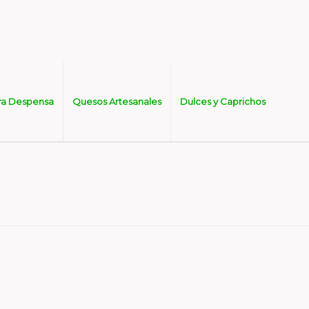
ra Despensa
Quesos Artesanales
Dulces y Caprichos