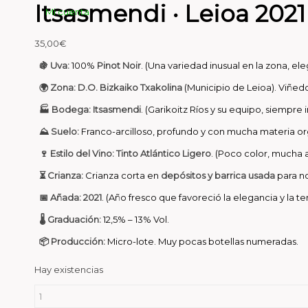
Itsasmendi · Leioa 2021 
35,00
€
🍇 Uva:
100%
Pinot Noir
. (Una variedad inusual en la zona, e
🌍 Zona:
D.O. Bizkaiko Txakolina
(Municipio de Leioa). Viñed
🏭 Bodega:
Itsasmendi
. (Garikoitz Ríos y su equipo, siempre
⛰️ Suelo:
Franco-arcilloso, profundo y con mucha materia or
🍷 Estilo del Vino:
Tinto Atlántico Ligero
. (Poco color, mucha a
⏳ Crianza:
Crianza corta en
depósitos y barrica usada
para no
📅 Añada:
2021
. (Año fresco que favoreció la elegancia y la te
🌡️ Graduación:
12,5% – 13% Vol.
📦 Producción:
Micro-lote. Muy pocas botellas numeradas.
Hay existencias
Itsasmendi
·