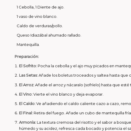
1 Cebolla, 1 Diente de ajo.
1 vaso de vino blanco.
Caldo de verduras/pollo.
Queso Idiazábal ahumado rallado.
Mantequilla.
Preparación:
El Sofrito:
Pocha la cebolla y el ajo muy picados en mantequi
Las Setas:
Añade los boletus troceados y saltea hasta que 
El Arroz:
Añade el arroz y nácaralo (sofríelo) hasta que esté
El Vino:
Vierte el vino blanco y deja evaporar.
El Caldo:
Ve añadiendo el caldo caliente cazo a cazo, remo
El Final:
Retira del fuego. Añade un cubo de mantequilla frí
Armonía:
La textura cremosa del risotto y el sabor a bosqu
húmedo y su acidez, refresca cada bocado y potencia el sa