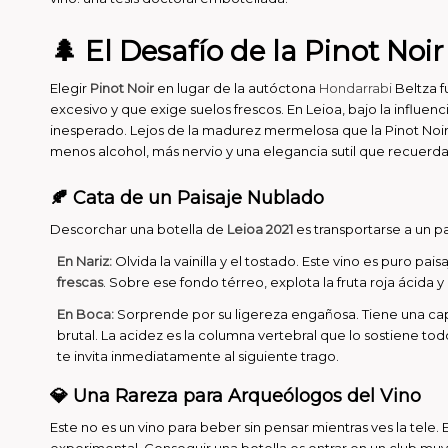
🌲 El Desafío de la Pinot Noir
Elegir
Pinot Noir
en lugar de la autóctona
Hondarrabi
Beltza f
excesivo y que exige suelos frescos. En Leioa, bajo la influ
inesperado. Lejos de la madurez mermelosa que la Pinot Noir al
menos alcohol, más nervio y una elegancia sutil que recuerda 
🍂 Cata de un Paisaje Nublado
Descorchar una botella de
Leioa 2021
es transportarse a un p
En Nariz:
Olvida la vainilla y el tostado. Este vino es puro pai
frescas
. Sobre ese fondo térreo, explota la fruta roja ácida y
En Boca:
Sorprende por su ligereza engañosa. Tiene una capa 
brutal. La acidez es la columna vertebral que lo sostiene tod
te invita inmediatamente al siguiente trago.
💎 Una Rareza para Arqueólogos del Vino
Este no es un vino para beber sin pensar mientras ves la tel
experimental. Conseguir una botella es entrar en un club muy 