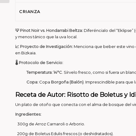
CRIANZA
💡 Pinot Noir vs.
Hondarrabi
Beltza:
Diferéncialo del “Eklipse” (
y menos tánico que la uva local.
📈 Proyecto de Investigación:
Menciona que beber este vino es
en Bizkaia.
🌡️ Protocolo de Servicio:
Temperatura:
14°C
. Sírvelo fresco, como si fuera un bla
Copa:
Copa
Borgoña (Balón)
. Imprescindible para que l
Receta de Autor: Risotto de Boletus y Id
Un plato de otoño que conecta con el alma de bosque del vi
Ingredientes:
300g de Arroz Carnaroli o Arborio.
200g de Boletus Edulis frescos (o deshidratados).