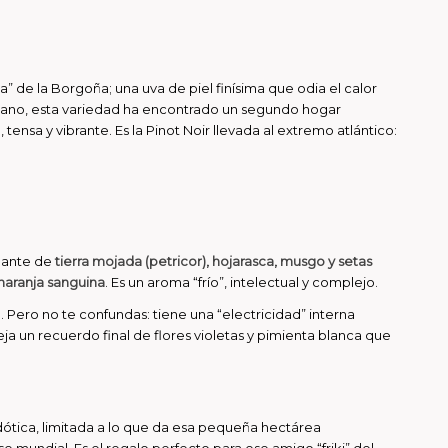
a” de la Borgoña; una uva de piel finísima que odia el calor
ercano, esta variedad ha encontrado un segundo hogar
nsa y vibrante. Es la Pinot Noir llevada al extremo atlántico:
inante de
tierra mojada (petricor), hojarasca, musgo y setas
naranja sanguina
. Es un aroma “frío”, intelectual y complejo.
. Pero no te confundas: tiene una “electricidad” interna
eja un recuerdo final de flores violetas y pimienta blanca que
dótica, limitada a lo que da esa pequeña hectárea
 mundial. Es el regalo perfecto para ese amigo “friki” del