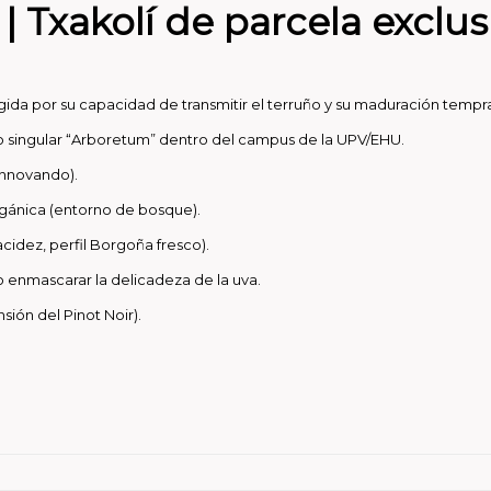
| Txakolí de parcela exclus
legida por su capacidad de transmitir el terruño y su maduración tempr
o singular “Arboretum” dentro del campus de la UPV/EHU.
 innovando).
gánica (entorno de bosque).
cidez, perfil Borgoña fresco).
 enmascarar la delicadeza de la uva.
nsión del Pinot Noir).