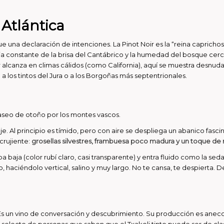
 Atlántica
ue una declaración de intenciones. La Pinot Noir es la “reina caprichos
encia constante de la brisa del Cantábrico y la humedad del bosque c
canza en climas cálidos (como California), aquí se muestra desnuda, te
a los tintos del Jura o a los Borgoñas más septentrionales.
aseo de otoño por los montes vascos.
saje. Al principio es tímido, pero con aire se despliega un abanico fasc
 crujiente:
grosellas silvestres, frambuesa poco madura y un toque de 
baja (color rubí claro, casi transparente) y entra fluido como la seda
o, haciéndolo vertical, salino y muy largo. No te cansa, te despierta. D
e. Es un vino de conversación y descubrimiento. Su producción es anec
selecto de personas que saben que el Txakoli tinto puede ser de clase