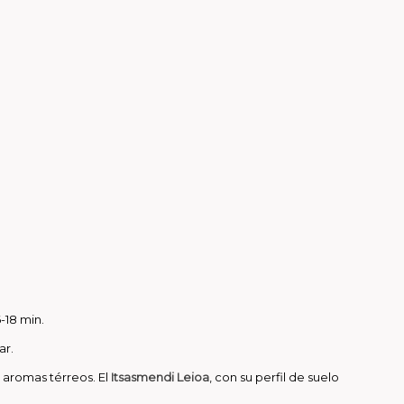
-18 min.
ar.
 aromas térreos. El
Itsasmendi Leioa
, con su perfil de suelo