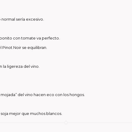
o normal sería excesivo.
 bonito con tomate va perfecto.
 Pinot Noir se equilibran.
la ligereza del vino.
a mojada” del vino hacen eco con los hongos.
la soja mejor que muchos blancos.