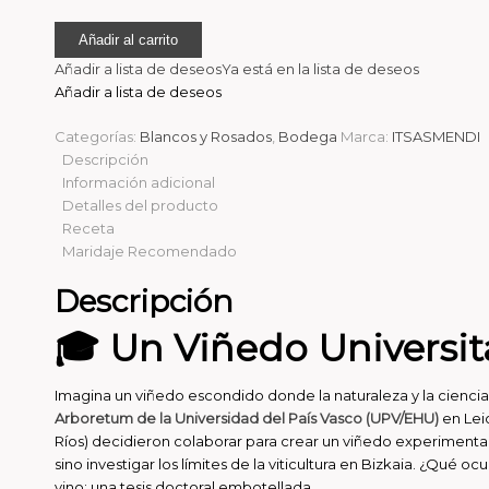
Leioa
Añadir al carrito
2021
|
Añadir a lista de deseos
Ya está en la lista de deseos
Txakolí
Añadir a lista de deseos
de
parcela
Categorías:
Blancos y Rosados
,
Bodega
Marca:
ITSASMENDI
exclusivo
Descripción
|
Información adicional
Bizkaiko
Detalles del producto
Txakolina
Receta
cantidad
Maridaje Recomendado
Descripción
🎓 Un Viñedo Universit
Imagina un viñedo escondido donde la naturaleza y la ciencia
Arboretum de la Universidad del
País Vasco
(UPV/EHU)
en Leio
Ríos) decidieron colaborar para crear un viñedo experimental
sino investigar los límites de la viticultura en Bizkaia. ¿Qué 
vino: una tesis doctoral embotellada.