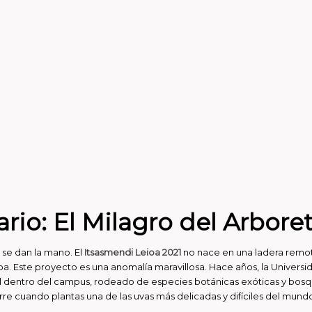
ario: El Milagro del Arbor
 se dan la mano. El
Itsasmendi Leioa 2021
no nace en una ladera remota
a. Este proyecto es una anomalía maravillosa. Hace años, la Universid
 dentro del campus, rodeado de especies botánicas exóticas y bosque 
ocurre cuando plantas una de las uvas más delicadas y difíciles del mun