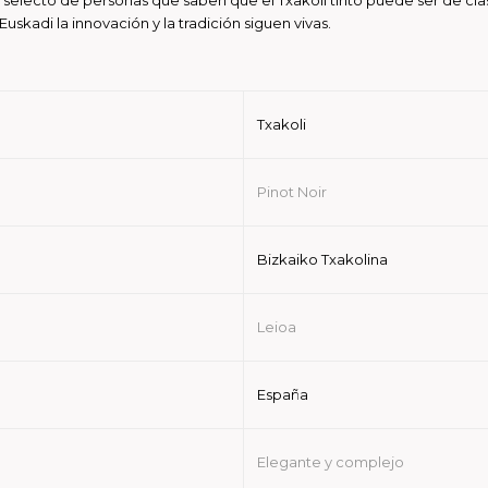
skadi la innovación y la tradición siguen vivas.
Txakoli
Pinot Noir
Bizkaiko Txakolina
Leioa
España
Elegante y complejo