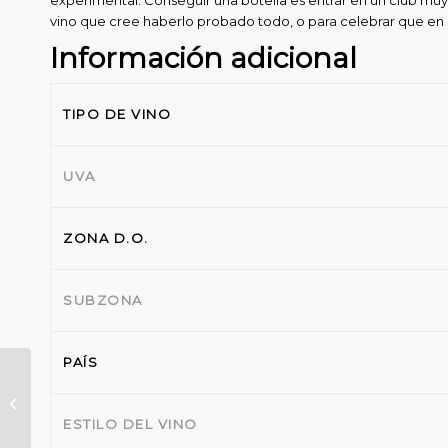
vino que cree haberlo probado todo, o para celebrar que en Eu
Información adicional
TIPO DE VINO
UVA
ZONA D.O.
SUBZONA
PAÍS
Itsasmendi · Eklipse
2020 | Tinto Atlántico
(D.O. Bizkaiko
ESTILO DEL VINO
Txakolina)