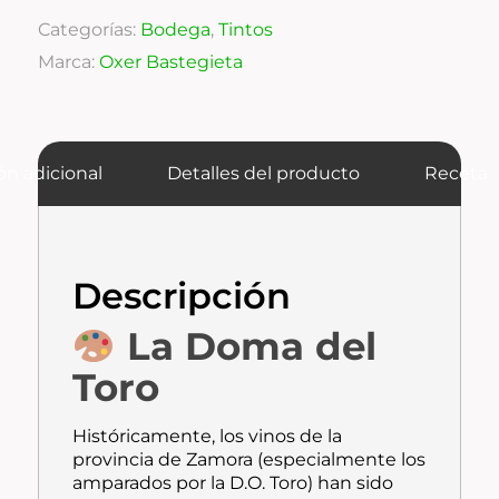
Categorías:
Bodega
,
Tintos
Marca:
Oxer Bastegieta
ón adicional
Detalles del producto
Receta
Descripción
La Doma del
Toro
Históricamente, los vinos de la
provincia de Zamora (especialmente los
amparados por la D.O. Toro) han sido