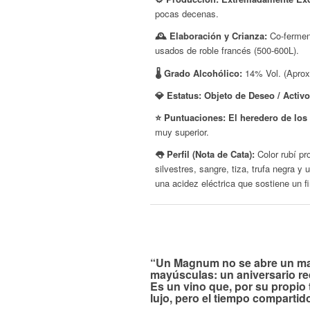
pocas decenas.
🕰️ Elaboración y Crianza:
Co-ferment
usados de roble francés (500-600L).
🌡️ Grado Alcohólico:
14% Vol. (Aprox
💎 Estatus:
Objeto de Deseo / Activo
⭐ Puntuaciones:
El heredero de los
muy superior.
👅 Perfil (Nota de Cata):
Color rubí pr
silvestres, sangre, tiza, trufa negra 
una acidez eléctrica que sostiene un fin
“Un Magnum no se abre un mart
mayúsculas: un aniversario re
Es un vino que, por su propio
lujo, pero el tiempo compartid