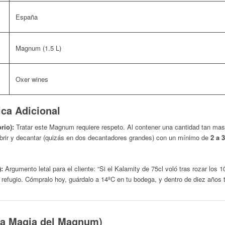
España
Magnum (1.5 L)
Oxer wines
ica Adicional
rio):
Tratar este Magnum requiere respeto. Al contener una cantidad tan mas
brir y decantar (quizás en dos decantadores grandes) con un mínimo de
2 a 
):
Argumento letal para el cliente:
“Si el Kalamity de 75cl voló tras rozar los
r refugio. Cómpralo hoy, guárdalo a 14ºC en tu bodega, y dentro de diez años
La Magia del Magnum)