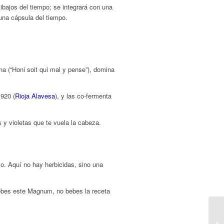
bajos del tiempo; se integrará con una
una cápsula del tiempo.
na (
“Honi soit qui mal y pense”
), domina
1920 (
Rioja Alavesa
), y las co-fermenta
 y violetas que te vuela la cabeza.
vo. Aquí no hay herbicidas, sino una
 bebes este Magnum, no bebes la receta