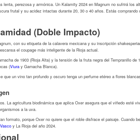
lenta, perezosa y armónica. Un Kalamity 2024 en Magnum no sufrirá los alti
cura frutal y su acidez intactas durante 20, 30 o 40 años. Estás comprando 
lamidad (Doble Impacto)
agnum, con su etiqueta de la calavera mexicana y su inscripción shakesperia
descansa el coupage más inteligente de la Rioja actual.
rnacha de 1903 (Rioja Alta) y la tensión de la fruta negra del Tempranillo de 
ncas (
Viura
y Garnacha Blanca).
 que un vino tan profundo y oscuro tenga un perfume etéreo a flores blancas
igen
os. La agricultura biodinámica que aplica Oxer asegura que el viñedo esté vi
oorganismos a la uva.
ran formato, porque Oxer no quiere que el roble disfrace el paisaje. Cuando
 Vasco
y La Rioja del año 2024.
ional