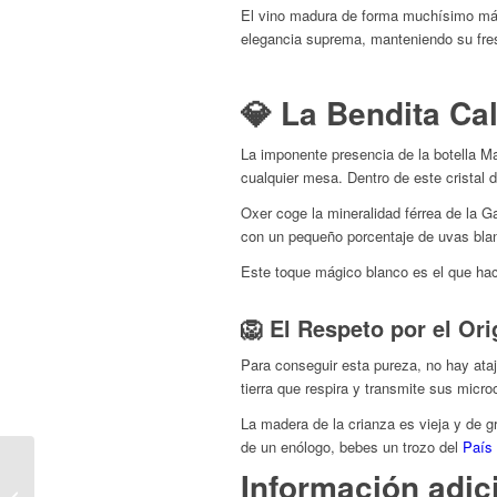
El vino madura de forma muchísimo más 
elegancia suprema, manteniendo su fres
💎 La Bendita Ca
La imponente presencia de la botella M
cualquier mesa. Dentro de este cristal 
Oxer coge la mineralidad férrea de la Ga
con un pequeño porcentaje de uvas bla
Este toque mágico blanco es el que hace
🦁 El Respeto por el Or
Para conseguir esta pureza, no hay ataj
tierra que respira y transmite sus micr
La madera de la crianza es vieja y de g
de un enólogo, bebes un trozo del
País
Oxer · Kalamity 2024 |
Información adic
La Obra Maestra: Viñas