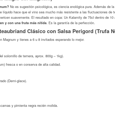
gnum?
No es sugestión psicológica, es ciencia enológica pura. Además de la
de líquido hace que el vino sea mucho más resistente a las fluctuaciones de 
limericen suavemente.
El resultado en copa:
Un Kalamity de 75cl dentro de 10 
en y con una fruta más nítida
. Es la garantía de la perfección.
teaubriand Clásico con Salsa Perigord (Trufa N
un Magnum y tienes a 6 u 8 invitados esperando lo mejor.
el solomillo de ternera, aprox. 800g – 1kg).
rum
) fresca o en conserva de alta calidad.
ado (Demi-glace).
escamas y pimienta negra recién molida.