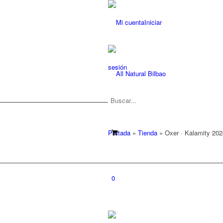
Iniciar
sesión
Portada
»
Tienda
»
Oxer · Kalamity 202
0