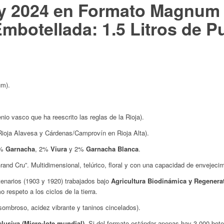
ty 2024 en Formato Magnum 
mbotellada: 1.5 Litros de P
um).
nio vasco que ha reescrito las reglas de la Rioja).
 Rioja Alavesa y Cárdenas/Camprovín en Rioja Alta).
8%
Garnacha
, 2%
Viura
y 2%
Garnacha Blanca
.
nd Cru”. Multidimensional, telúrico, floral y con una capacidad de envejecim
enarios (1903 y 1920) trabajados bajo
Agricultura Biodinámica y Regenera
respeto a los ciclos de la tierra.
sombroso, acidez vibrante y taninos cincelados).
usiva (Micro-lote mundial)
. Si del formato estándar apenas hay 3.000 bot