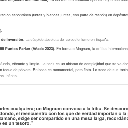
ación espontánea (tintas y blancas juntas, con parte de raspón) en depósitos
).
 de Inversión
. La cúspide absoluta del coleccionismo en España.
 99 Puntos Parker (Añada 2023)
. En formato Magnum, la crítica internaciona
ofundo, vibrante y limpio. La nariz es un abismo de complejidad que se va abr
y un toque de pólvora. En boca es monumental, pero flota. La seda de sus tani
al infinito.
es cualquiera; un Magnum convoca a la tribu. Se descorch
dondo, el reencuentro con los que de verdad importan o la p
 tamaño, exige ser compartido en una mesa larga, recordán
o es un tesoro.”