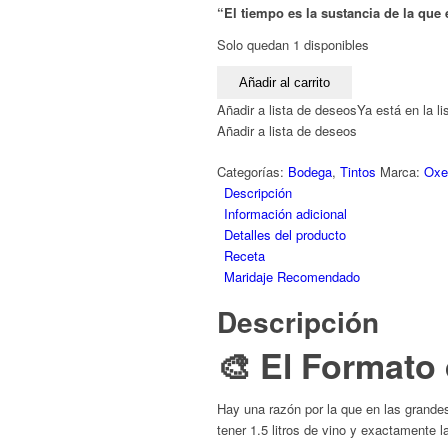
“El tiempo es la sustancia de la que 
Solo quedan 1 disponibles
Oxer
Añadir al carrito
·
Añadir a lista de deseos
Ya está en la l
Kalamity
Añadir a lista de deseos
2024
en
Categorías:
Bodega
,
Tintos
Marca:
Oxe
Formato
Descripción
Magnum
Información adicional
|
Detalles del producto
La
Receta
Inmortalidad
Maridaje Recomendado
Embotellada:
1.5
Descripción
Litros
de
🎨 El Formato
Pura
Magia
Hay una razón por la que en las grandes
Biodinámica
tener 1.5 litros de vino y exactamente l
cantidad