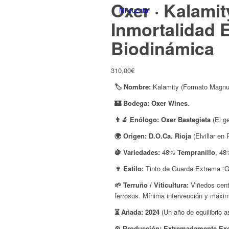
Oxer · Kalami
Inmortalidad E
Biodinámica
310,00
€
🏷️ Nombre:
Kalamity (Formato Magn
🏰 Bodega:
Oxer Wines
.
👨‍🔬 Enólogo:
Oxer Bastegieta
(El ge
🌍 Origen:
D.O.Ca. Rioja
(Elvillar en
🍇 Variedades:
48%
Tempranillo
, 4
🍷 Estilo:
Tinto de Guarda Extrema “Gra
🌱 Terruño / Viticultura:
Viñedos cent
ferrosos. Mínima intervención y máximo 
⏳ Añada:
2024
(Un año de equilibrio a
⚙️ Producción:
Extremadamente Excl