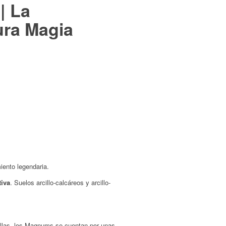
| La
ura Magia
iento legendaria.
tiva
. Suelos arcillo-calcáreos y arcillo-
ellas, los Magnums se cuentan por unas