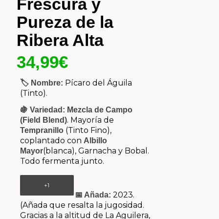
Frescura y
Pureza de la
Ribera Alta
34,99
€
Pícaro del Águila
🏷️ Nombre:
(Tinto).
🍇 Variedad:
Mezcla de Campo
.
Mayoría de
(Field Blend)
(Tinto Fino),
Tempranillo
coplantado con
Albillo
(blanca), Garnacha y Bobal.
Mayor
Todo fermenta junto.
+1
2023.
📅 Añada:
(Añada que resalta la jugosidad.
Gracias a la altitud de La Aguilera,