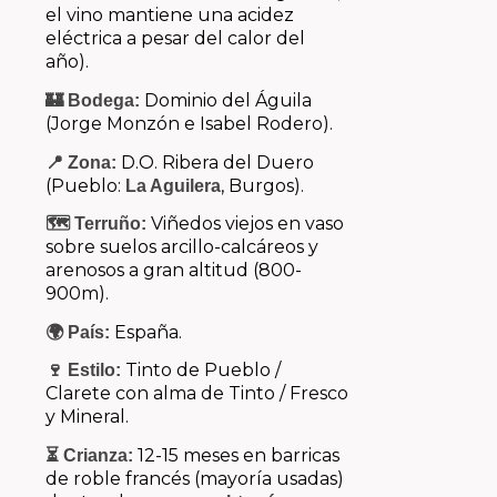
el vino mantiene una acidez
eléctrica a pesar del calor del
año).
Dominio del Águila
🏰 Bodega:
(Jorge Monzón e Isabel Rodero).
D.O.
Ribera del Duero
📍 Zona:
(Pueblo:
, Burgos).
La Aguilera
Viñedos viejos en vaso
🗺️ Terruño:
sobre suelos arcillo-calcáreos y
arenosos a gran altitud (800-
900m).
España.
🌍 País:
Tinto de Pueblo /
🍷 Estilo:
Clarete con alma de Tinto / Fresco
y Mineral.
12-15 meses en barricas
⏳ Crianza:
de roble francés (mayoría usadas)