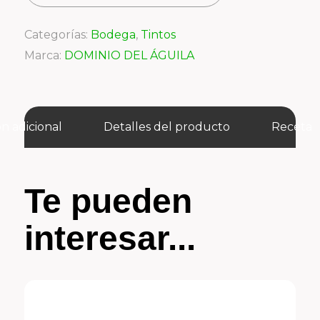
Categorías:
Bodega
,
Tintos
Marca:
DOMINIO DEL ÁGUILA
n adicional
Detalles del producto
Receta
Te pueden
interesar...