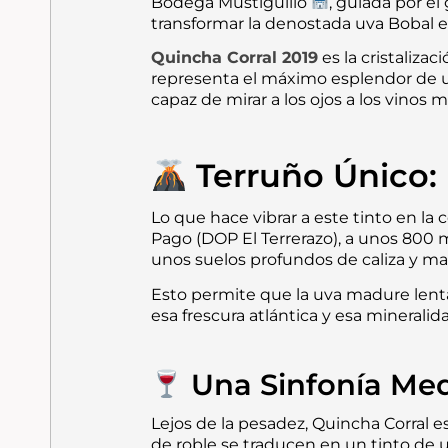
Bodega Mustiguillo
, guiada por e
transformar la denostada uva Bobal 
Quincha Corral 2019
es la cristaliza
representa el máximo esplendor de un
capaz de mirar a los ojos a los vinos
Terruño Único: E
Lo que hace vibrar a este tinto en la 
Pago (DOP El Terrerazo), a unos 800 m
unos suelos profundos de caliza y ma
Esto permite que la uva madure lent
esa frescura atlántica y esa mineralid
Una Sinfonía Med
Lejos de la pesadez, Quincha Corral e
de roble se traducen en un tinto de 