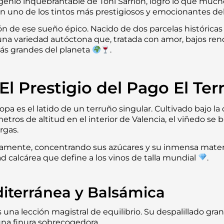
l genio inquebrantable de Toni Sarrión, logró lo que muc
en uno de los tintos más prestigiosos y emocionantes d
ción de ese sueño épico. Nacido de dos parcelas históricas
a variedad autóctona que, tratada con amor, bajos rend
 más grandes del planeta
.
l Prestigio del Pago El Ter
copa es el latido de un terruño singular. Cultivado bajo 
etros de altitud en el interior de Valencia, el viñedo se
rgas.
amente, concentrando sus azúcares y su inmensa materia
ad calcárea que define a los vinos de talla mundial
.
iterránea y Balsámica
s una lección magistral de equilibrio. Su despalillado gra
una finura sobrecogedora.