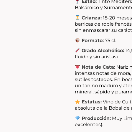
Estilo:
Tinto Mediterr
Balsámico y Sumamente
Crianza:
18-20 meses
barricas de roble francés
sin enmascarar su caráct
Formato:
75 cl.
Grado Alcohólico:
14,
fluido y sin aristas).
Nota de Cata:
Nariz 
intensas notas de mora, c
sutiles tostados. En boc
un tanino maduro y aterc
mineral, sápido y puram
Estatus:
Vino de Cult
absoluta de la Bobal de
Producción:
Muy Limi
excelentes).