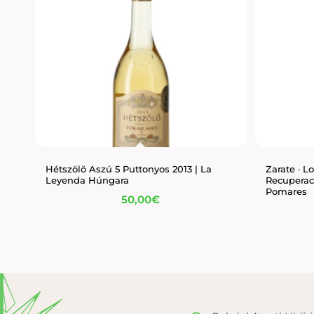
Hétszölö Aszú 5 Puttonyos 2013 | La
Zarate · L
Leyenda Húngara
Recuperac
Pomares
50,00
€