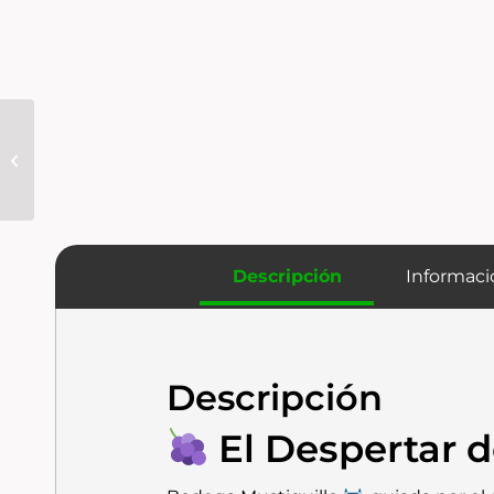
Dominio de Es 2023 |
La Joya Pre-
Filoxérica de
Bertrand Sourdais
que Redefine...
Descripción
Informaci
Descripción
El Despertar d