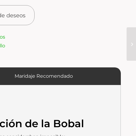
 de deseos
tos
lo
Maridaje Recomendado
ción de la Bobal