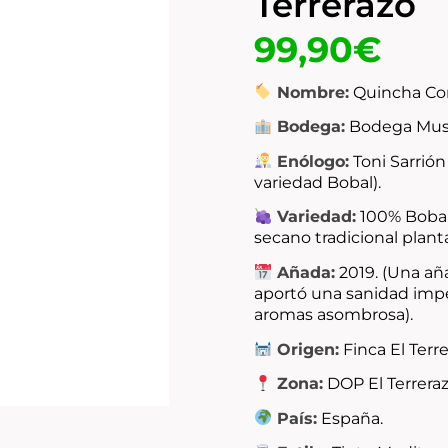
Terrerazo
99,90
€
Nombre:
Quincha Cor
Bodega:
Bodega Must
Enólogo:
Toni Sarrión
variedad Bobal).
Variedad:
100% Bobal
secano tradicional plant
Añada:
2019. (Una añ
aportó una sanidad imp
aromas asombrosa).
Origen:
Finca El Terre
Zona:
DOP El Terreraz
País:
España.