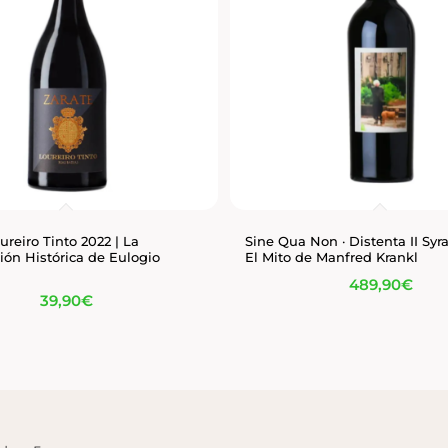
oureiro Tinto 2022 | La
Sine Qua Non · Distenta II Syr
ión Histórica de Eulogio
El Mito de Manfred Krankl
489,90
€
39,90
€