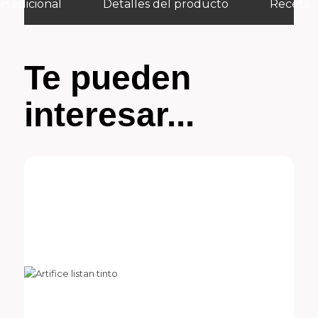
n adicional
Detalles del producto
Receta
Te pueden
interesar...