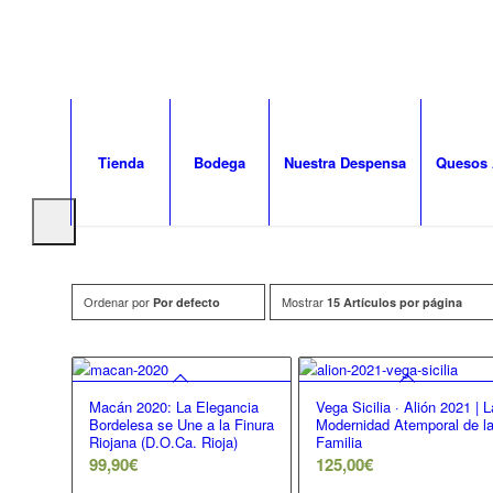
Tienda
Bodega
Nuestra Despensa
Quesos 
Ordenar por
Mostrar
Por defecto
15 Artículos por página
Macán 2020: La Elegancia
Vega Sicilia · Alión 2021 | L
Bordelesa se Une a la Finura
Modernidad Atemporal de l
Riojana (D.O.Ca. Rioja)
Familia
99,90
€
125,00
€