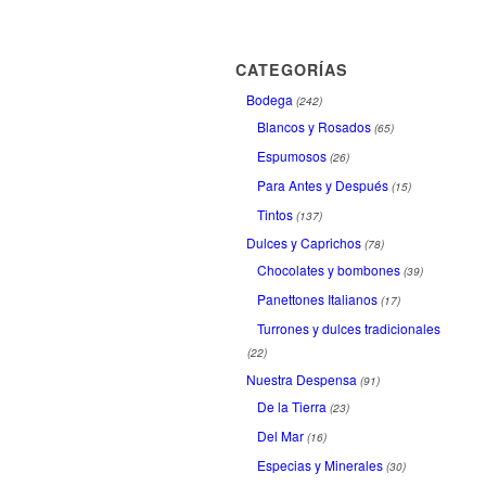
CATEGORÍAS
Bodega
(242)
Blancos y Rosados
(65)
Espumosos
(26)
Para Antes y Después
(15)
Tintos
(137)
Dulces y Caprichos
(78)
Chocolates y bombones
(39)
Panettones Italianos
(17)
Turrones y dulces tradicionales
(22)
Nuestra Despensa
(91)
De la Tierra
(23)
Del Mar
(16)
Especias y Minerales
(30)