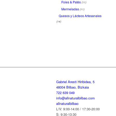
Foies & Patés
(11)
Mermeladas
(11)
Quesos y Lácteos Artesanales
(14)
Gabriel Aresti Hiribidea, 5
48004 Bilbao, Bizkaia
722 639 049
info@allnaturalbilbao.com
allnaturalbilbao
L/V: 9:00-14:00 / 17:30-20:00
S: 9:30-13:30