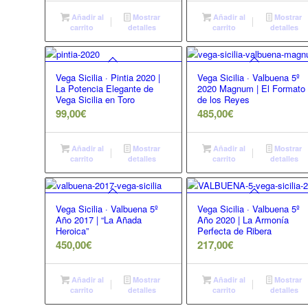
Añadir al
Mostrar
Añadir al
Mostrar
carrito
detalles
carrito
detalles
Vega Sicilia · Pintia 2020 |
Vega Sicilia · Valbuena 5º
La Potencia Elegante de
2020 Magnum | El Formato
Vega Sicilia en Toro
de los Reyes
99,00
€
485,00
€
Añadir al
Mostrar
Añadir al
Mostrar
carrito
detalles
carrito
detalles
Vega Sicilia · Valbuena 5º
Vega Sicilia · Valbuena 5º
Año 2017 | “La Añada
Año 2020 | La Armonía
Heroica”
Perfecta de Ribera
450,00
€
217,00
€
Añadir al
Mostrar
Añadir al
Mostrar
carrito
detalles
carrito
detalles