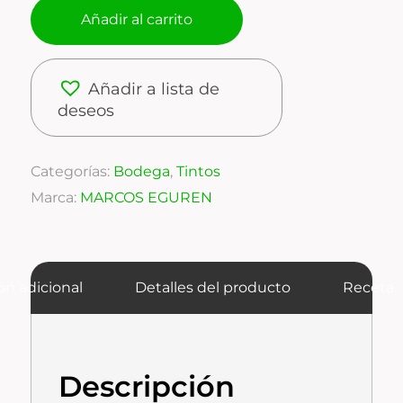
Añadir al carrito
Añadir a lista de
deseos
Categorías:
Bodega
,
Tintos
Marca:
MARCOS EGUREN
ón adicional
Detalles del producto
Receta
Descripción