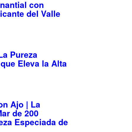
anantial con
icante del Valle
 La Pureza
 que Eleva la Alta
on Ajo | La
Mar de 200
leza Especiada de