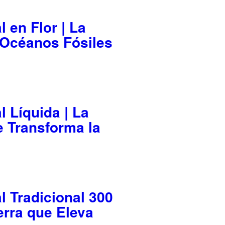
l en Flor | La
s Océanos Fósiles
l Líquida | La
e Transforma la
l Tradicional 300
ierra que Eleva